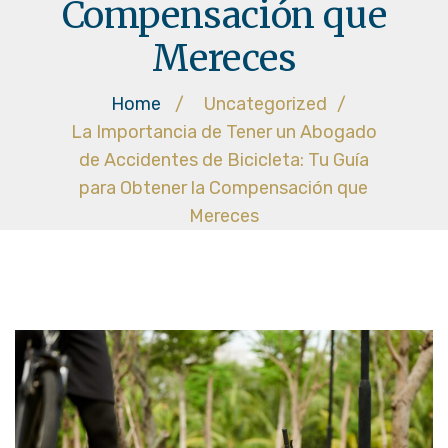
Compensación que
Mereces
Home
/
Uncategorized
/
La Importancia de Tener un Abogado
de Accidentes de Bicicleta: Tu Guía
para Obtener la Compensación que
Mereces